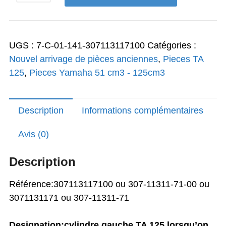
553,00€.
277,00€.
de
Cylindre
gauche
UGS :
7-C-01-141-307113117100
Catégories :
Modèle
Nouvel arrivage de pièces anciennes
,
Pieces TA
125
125
,
Pieces Yamaha 51 cm3 - 125cm3
TA
années
1971
Description
Informations complémentaires
1975
d'origine
Avis (0)
Yamaha
Hyper
Description
rare
Référence:307113117100 ou 307-11311-71-00 ou
3071131171 ou 307-11311-71
Designation:cylindre gauche TA 125 lorsqu’on