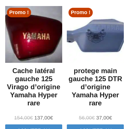
Promo !
Promo !
Cache latéral
protege main
gauche 125
gauche 125 DTR
Virago d’origine
d’origine
Yamaha Hyper
Yamaha Hyper
rare
rare
Le
Le
Le
Le
154,00
€
137,00
€
56,00
€
37,00
€
prix
prix
prix
prix