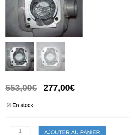
Le
Le
553,00
€
277,00
€
prix
prix
En stock
initial
actuel
était :
est :
quantité
AJOUTER AU PANIER