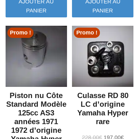
AJOUTER AU
AJOUTER AU
initial
actuel
initial
actuel
PANIER
PANIER
était :
est :
était :
est :
154,00€.
137,00€.
56,00€.
37,00€.
Promo !
Promo !
Piston nu Côte
Culasse RD 80
Standard Modèle
LC d’origine
125cc AS3
Yamaha Hyper
années 1971
rare
1972 d’origine
Le
Le
228,00
€
197,00
€
Yamaha Hyper