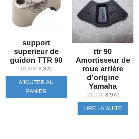
support
superieur de
ttr 90
guidon TTR 90
Amortisseur de
roue arrière
Le
Le
10,40
€
8,32
€
d’origine
prix
prix
AJOUTER AU
initial
actuel
Yamaha
PANIER
était :
est :
Le
Le
11,00
€
8,97
€
10,40€.
8,32€.
prix
prix
LIRE LA SUITE
initial
actuel
était :
est :
11,00€.
8,97€.