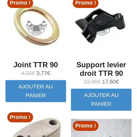
Promo !
Promo !
Joint TTR 90
Support levier
droit TTR 90
Le
Le
4,22
€
3,77
€
prix
prix
Le
Le
22,00
€
17,60
€
AJOUTER AU
initial
actuel
prix
prix
AJOUTER AU
PANIER
était :
est :
initial
actuel
PANIER
4,22€.
3,77€.
était :
est :
22,00€.
17,60€.
Promo !
Promo !