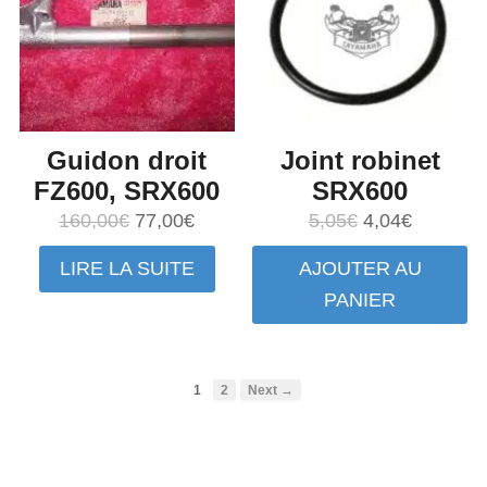
Guidon droit
Joint robinet
FZ600, SRX600
SRX600
Le
Le
Le
Le
160,00
€
77,00
€
5,05
€
4,04
€
prix
prix
prix
prix
LIRE LA SUITE
AJOUTER AU
initial
actuel
initial
actuel
PANIER
était :
est :
était :
est :
160,00€.
77,00€.
5,05€.
4,04€.
1
2
Next →