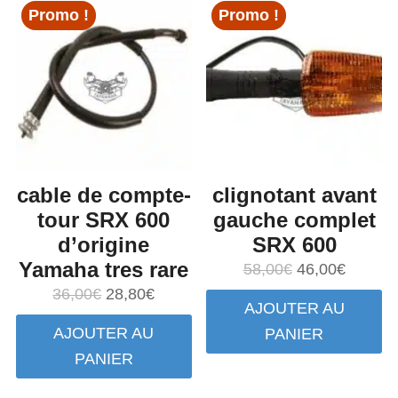
Promo !
Promo !
cable de compte-
clignotant avant
tour SRX 600
gauche complet
d’origine
SRX 600
Yamaha tres rare
Le
Le
58,00
€
46,00
€
prix
prix
Le
Le
36,00
€
28,80
€
AJOUTER AU
initial
actuel
prix
prix
AJOUTER AU
PANIER
était :
est :
initial
actuel
PANIER
58,00€.
46,00€.
était :
est :
36,00€.
28,80€.