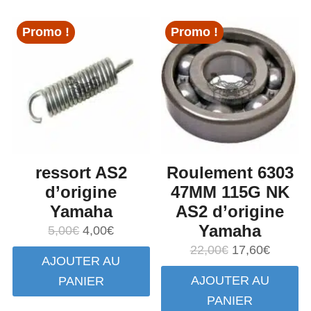
14,00€.
12,77€.
6,35€.
5,08€.
Promo !
Promo !
ressort AS2
Roulement 6303
d’origine
47MM 115G NK
Yamaha
AS2 d’origine
Yamaha
Le
Le
5,00
€
4,00
€
prix
prix
Le
Le
22,00
€
17,60
€
AJOUTER AU
initial
actuel
prix
prix
AJOUTER AU
PANIER
était :
est :
initial
actuel
PANIER
5,00€.
4,00€.
était :
est :