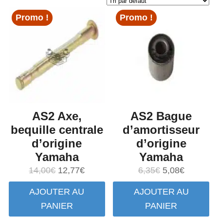
Promo !
Promo !
AS2 Axe,
AS2 Bague
bequille centrale
d’amortisseur
d’origine
d’origine
Yamaha
Yamaha
Le
Le
Le
Le
14,00
€
12,77
€
6,35
€
5,08
€
prix
prix
prix
prix
AJOUTER AU
AJOUTER AU
initial
actuel
initial
actuel
PANIER
PANIER
était :
est :
était :
est :