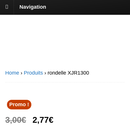
Navigation
Home
›
Produits
›
rondelle XJR1300
Promo !
Le
Le
3,00
€
2,77
€