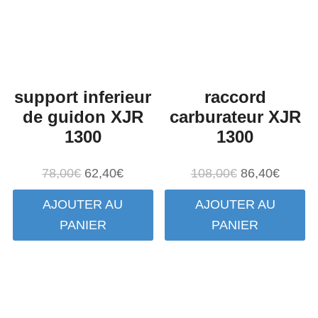
support inferieur
raccord
de guidon XJR
carburateur XJR
1300
1300
Le
Le
Le
Le
78,00
€
62,40
€
108,00
€
86,40
€
prix
prix
prix
prix
AJOUTER AU
AJOUTER AU
initial
actuel
initial
actuel
PANIER
PANIER
était :
est :
était :
est :
78,00€.
62,40€.
108,00€.
86,40€