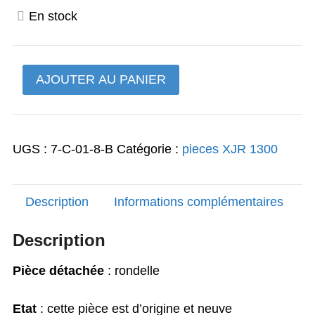
prix
prix
En stock
initial
actuel
était :
est :
quantité
AJOUTER AU PANIER
3,00€.
2,77€.
de
rondelle
XJR1300
UGS :
7-C-01-8-B
Catégorie :
pieces XJR 1300
Description
Informations complémentaires
Description
Pièce détachée
: rondelle
Etat
: cette pièce est d’origine et neuve