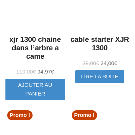
xjr 1300 chaine
cable starter XJR
dans l’arbre a
1300
came
Le
Le
28,00
€
24,00
€
prix
prix
Le
Le
110,00
€
94,97
€
LIRE LA SUITE
initial
actuel
prix
prix
AJOUTER AU
était :
est :
initial
actuel
PANIER
28,00€.
24,00€.
était :
est :
110,00€.
94,97€.
Promo !
Promo !