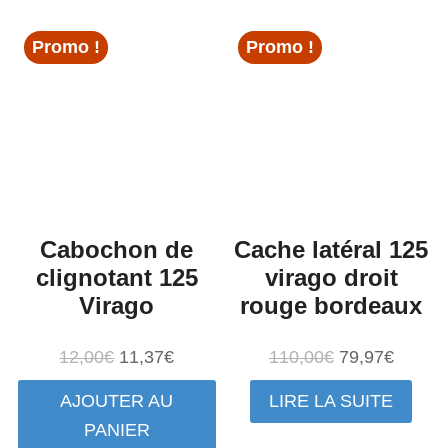
Promo !
Promo !
Cabochon de
Cache latéral 125
clignotant 125
virago droit
Virago
rouge bordeaux
Le
Le
Le
Le
12,00
€
11,37
€
110,00
€
79,97
€
prix
prix
prix
prix
AJOUTER AU
LIRE LA SUITE
initial
actuel
initial
actuel
PANIER
était :
est :
était :
est :