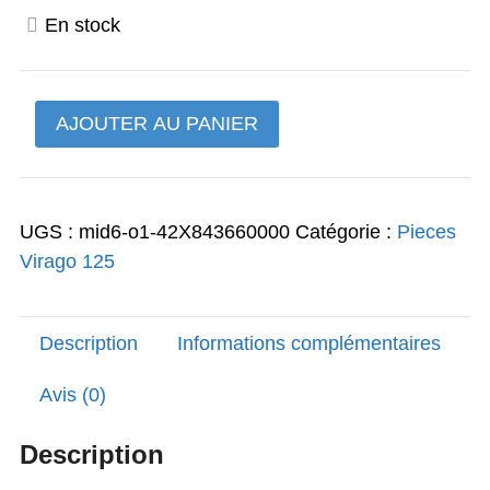
prix
prix
En stock
initial
actuel
était :
est :
quantité
AJOUTER AU PANIER
8,86€.
7,09€.
de
amortisseur
1
UGS :
mid6-o1-42X843660000
Catégorie :
Pieces
phare
Virago 125
125
Virago
Description
Informations complémentaires
Avis (0)
Description