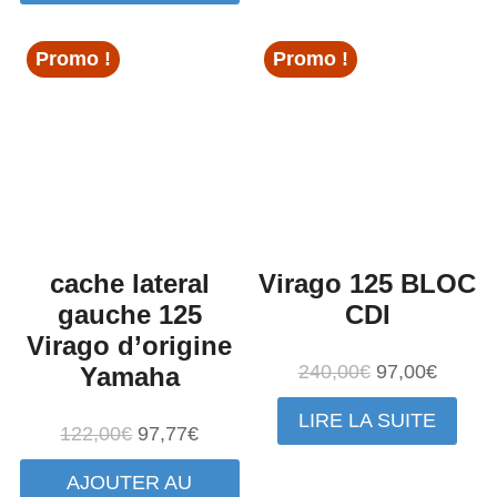
12,00€.
11,37€.
110,00€.
79,97€
Promo !
Promo !
cache lateral
Virago 125 BLOC
gauche 125
CDI
Virago d’origine
Le
Le
240,00
€
97,00
€
Yamaha
prix
prix
LIRE LA SUITE
initial
actuel
Le
Le
122,00
€
97,77
€
était :
est :
prix
prix
AJOUTER AU
240,00€.
97,00€
initial
actuel