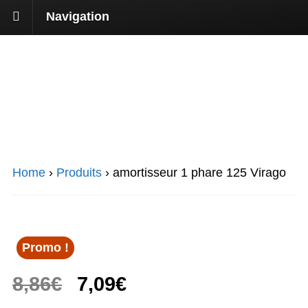
Navigation
Home
›
Produits
›
amortisseur 1 phare 125 Virago
Promo !
Le
Le
8,86
€
7,09
€