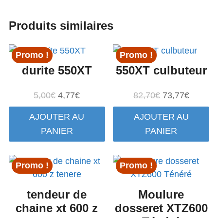
Produits similaires
Promo !
Promo !
durite 550XT
550XT culbuteur
Le
Le
Le
Le
5,00
€
4,77
€
82,70
€
73,77
€
prix
prix
prix
prix
AJOUTER AU
AJOUTER AU
initial
actuel
initial
actuel
PANIER
PANIER
était :
est :
était :
est :
5,00€.
4,77€.
82,70€.
73,77€.
Promo !
Promo !
tendeur de
Moulure
chaine xt 600 z
dosseret XTZ600