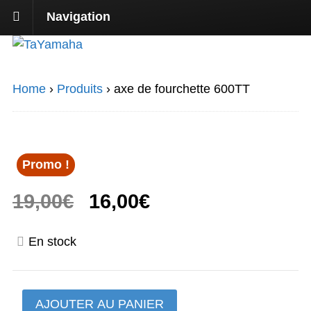
Navigation
Home
›
Produits
›
axe de fourchette 600TT
Promo !
Le
Le
19,00
€
16,00
€
prix
prix
En stock
initial
actuel
était :
est :
quantité
AJOUTER AU PANIER