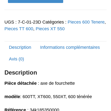
19,00€.
16,00€.
de
axe
de
UGS :
7-C-01-23D
Catégories :
Pieces 600 Tenere
,
fourchette
Pieces TT 600
,
Pieces XT 550
600TT
Description
Informations complémentaires
Avis (0)
Description
Pièce détachée
: axe de fourchette
modèle
: 600TT, XT600, 550XT, 600 ténérée
Référence
: 34k185350000