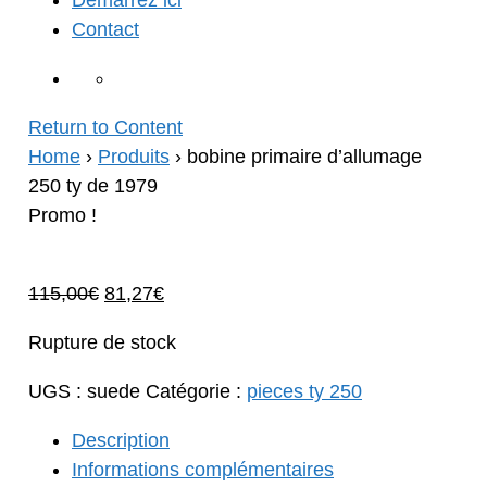
Démarrez ici
Contact
Return to Content
Home
›
Produits
›
bobine primaire d’allumage
250 ty de 1979
Promo !
Le
Le
115,00
€
81,27
€
prix
prix
Rupture de stock
initial
actuel
était :
est :
UGS :
suede
Catégorie :
pieces ty 250
115,00€.
81,27€.
Description
Informations complémentaires