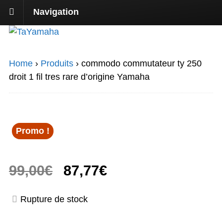
Navigation
Home
›
Produits
›
commodo commutateur ty 250
droit 1 fil tres rare d’origine Yamaha
Promo !
Le
Le
99,00
€
87,77
€
prix
prix
Rupture de stock
initial
actuel