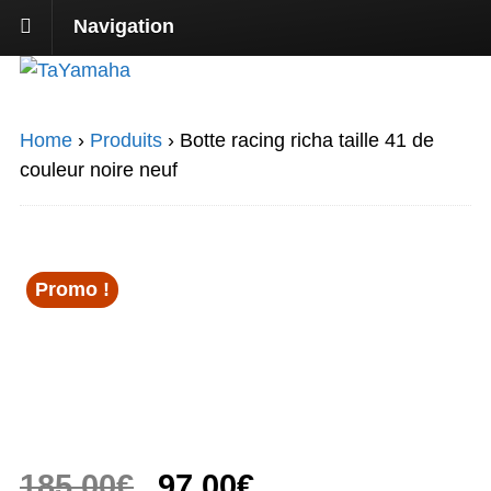
Navigation
Home
›
Produits
›
Botte racing richa taille 41 de
couleur noire neuf
Promo !
Le
Le
185,00
€
97,00
€