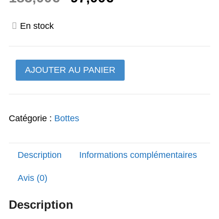
prix
prix
En stock
initial
actuel
était :
est :
quantité
AJOUTER AU PANIER
185,00€.
97,00€.
de
Botte
racing
Catégorie :
Bottes
richa
taille
41
Description
Informations complémentaires
de
couleur
Avis (0)
noire
neuf
Description