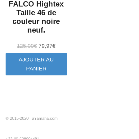
FALCO Hightex
Taille 46 de
couleur noire
neuf.
Le
Le
125,00
€
79,97
€
prix
prix
AJOUTER AU
initial
actuel
PANIER
était :
est :
125,00€.
79,97€.
© 2015-2020 TaYamaha.com