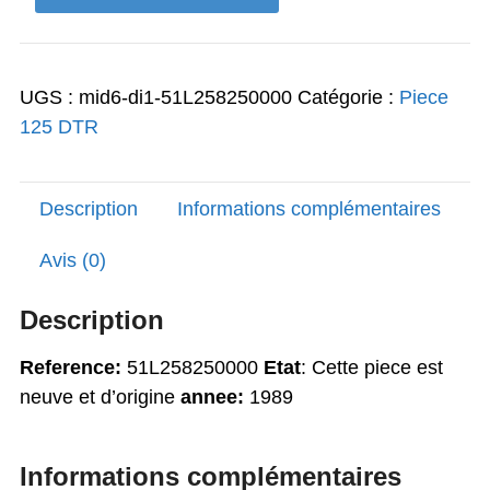
1,90€.
1,52€.
de
bouchon
125
UGS :
mid6-di1-51L258250000
Catégorie :
Piece
DTR
125 DTR
Description
Informations complémentaires
Avis (0)
Description
Reference:
51L258250000
Etat
: Cette piece est
neuve et d’origine
annee:
1989
Informations complémentaires