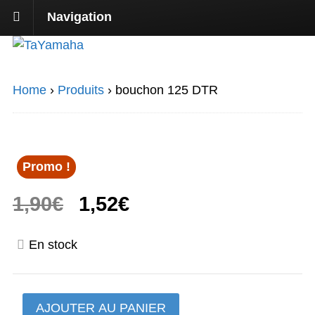
Navigation
Home
›
Produits
›
bouchon 125 DTR
Promo !
Le
Le
1,90
€
1,52
€
prix
prix
En stock
initial
actuel
était :
est :
quantité
AJOUTER AU PANIER