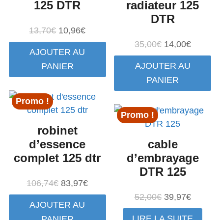
125 DTR
radiateur 125
DTR
Le
Le
13,70
€
10,96
€
prix
prix
Le
Le
35,00
€
14,00
€
AJOUTER AU
initial
actuel
prix
prix
AJOUTER AU
PANIER
était :
est :
initial
actuel
PANIER
13,70€.
10,96€.
était :
est :
35,00€.
14,00€.
Promo !
Promo !
robinet
d’essence
cable
complet 125 dtr
d’embrayage
DTR 125
Le
Le
106,74
€
83,97
€
prix
prix
Le
Le
52,00
€
39,97
€
AJOUTER AU
initial
actuel
prix
prix
LIRE LA SUITE
PANIER