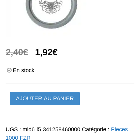
Le
Le
2,40
€
1,92
€
prix
prix
En stock
initial
actuel
était :
est :
quantité
AJOUTER AU PANIER
2,40€.
1,92€.
de
butee
d
UGS :
mid6-l5-341258460000
Catégorie :
Pieces
embrayage
1000 FZR
FZR