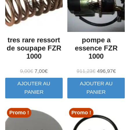
tres rare ressort
pompe a
de soupape FZR
essence FZR
1000
1000
Le
Le
Le
Le
9,00
€
7,00
€
911,23
€
496,97
€
prix
prix
prix
prix
AJOUTER AU
AJOUTER AU
initial
actuel
initial
actuel
PANIER
PANIER
était :
est :
était :
est :
9,00€.
7,00€.
911,23€.
496,9
Promo !
Promo !