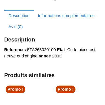
yz
250
Description
Informations complémentaires
Avis (0)
Description
Reference:
5TA263020100
Etat
: Cette piece est
neuve et d’origine
annee
2003
Produits similaires
Promo !
Promo !