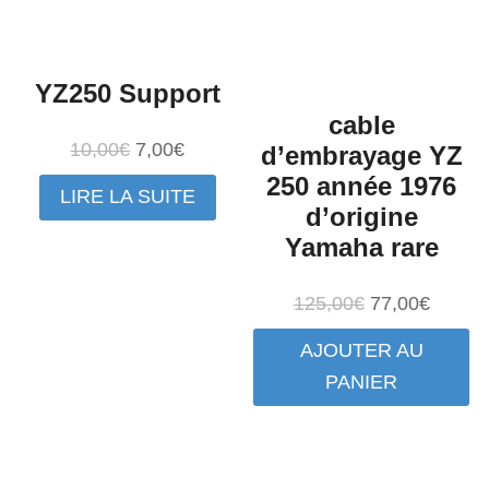
YZ250 Support
cable
Le
Le
10,00
€
7,00
€
d’embrayage YZ
prix
prix
250 année 1976
LIRE LA SUITE
initial
actuel
d’origine
était :
est :
Yamaha rare
10,00€.
7,00€.
Le
Le
125,00
€
77,00
€
prix
prix
AJOUTER AU
initial
actuel
PANIER
était :
est :
125,00€.
77,00€