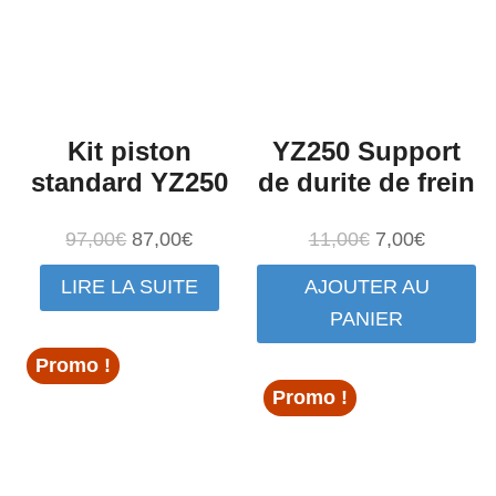
Kit piston
YZ250 Support
standard YZ250
de durite de frein
Le
Le
Le
Le
97,00
€
87,00
€
11,00
€
7,00
€
prix
prix
prix
prix
LIRE LA SUITE
AJOUTER AU
initial
actuel
initial
actuel
PANIER
était :
est :
était :
est :
97,00€.
87,00€.
11,00€.
7,00€.
Promo !
Promo !