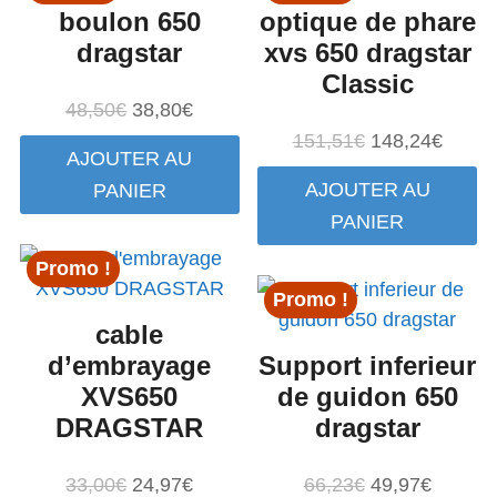
boulon 650
optique de phare
dragstar
xvs 650 dragstar
Classic
Le
Le
48,50
€
38,80
€
prix
prix
Le
Le
151,51
€
148,24
€
AJOUTER AU
initial
actuel
prix
prix
AJOUTER AU
PANIER
était :
est :
initial
actuel
PANIER
48,50€.
38,80€.
était :
est :
151,51€.
148,2
Promo !
Promo !
cable
d’embrayage
Support inferieur
XVS650
de guidon 650
DRAGSTAR
dragstar
Le
Le
Le
Le
33,00
€
24,97
€
66,23
€
49,97
€