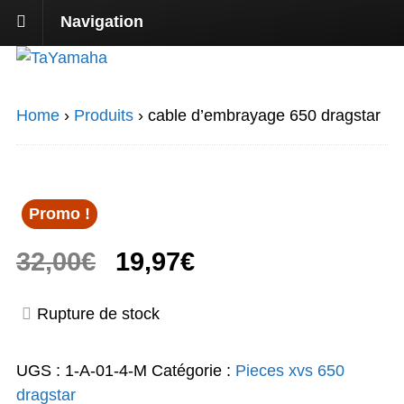
Navigation
Home
›
Produits
›
cable d’embrayage 650 dragstar
Promo !
Le
Le
32,00
€
19,97
€
prix
prix
Rupture de stock
initial
actuel
UGS :
1-A-01-4-M
Catégorie :
Pieces xvs 650
était :
est :
dragstar