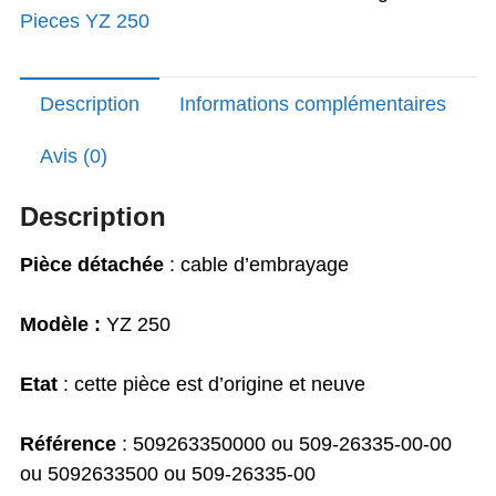
Pieces YZ 250
250
année
1976
Description
Informations complémentaires
d'origine
Yamaha
Avis (0)
rare
Description
Pièce détachée
: cable d’embrayage
Modèle :
YZ 250
Etat
: cette pièce est d’origine et neuve
Référence
: 509263350000 ou 509-26335-00-00
ou 5092633500 ou 509-26335-00