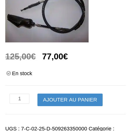
Le
Le
125,00
€
77,00
€
prix
prix
En stock
initial
actuel
était :
est :
quantité
AJOUTER AU PANIER
125,00€.
77,00€.
de
cable
d'embrayage
UGS :
7-C-02-25-D-509263350000
Catégorie :
YZ