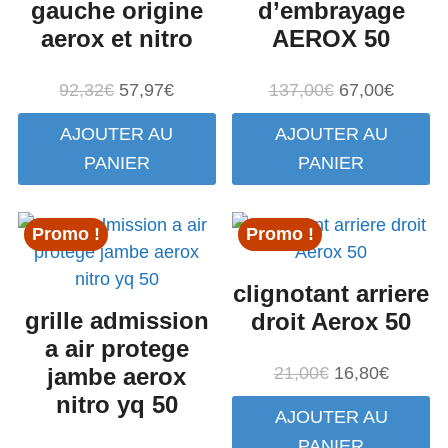
gauche origine
d’embrayage
aerox et nitro
AEROX 50
Le
Le
Le
Le
92,32
€
57,97
€
137,00
€
67,00
€
prix
prix
prix
prix
AJOUTER AU
AJOUTER AU
initial
actuel
initial
actuel
PANIER
PANIER
était :
est :
était :
est :
92,32€.
57,97€.
137,00€.
67,00€
Promo !
Promo !
clignotant arriere
grille admission
droit Aerox 50
a air protege
Le
Le
jambe aerox
21,00
€
16,80
€
prix
prix
nitro yq 50
AJOUTER AU
initial
actuel
PANIER