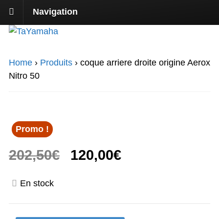
Navigation
Home
›
Produits
›
coque arriere droite origine Aerox
Nitro 50
Promo !
Le
Le
202,50
€
120,00
€
prix
prix
En stock
initial
actuel
était :
est :