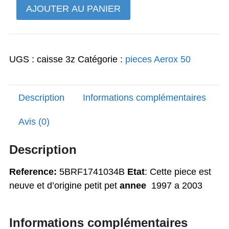
quantité
AJOUTER AU PANIER
202,50€.
120,00€.
de
coque
arriere
UGS :
caisse 3z
Catégorie :
pieces Aerox 50
droite
origine
Aerox
Description
Informations complémentaires
Nitro
50
Avis (0)
Description
Reference:
5BRF1741034B
Etat
: Cette piece est
neuve et d’origine petit pet
annee
1997 a 2003
Informations complémentaires