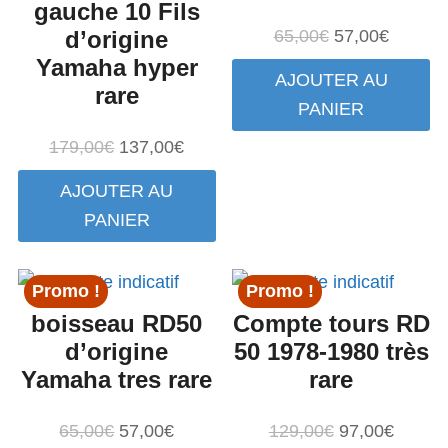
gauche 10 Fils
Le
Le
d’origine
65,00
€
57,00
€
prix
prix
Yamaha hyper
AJOUTER AU
initial
actuel
rare
PANIER
était :
est :
65,00€.
57,00€.
Le
Le
179,00
€
137,00
€
prix
prix
AJOUTER AU
initial
actuel
PANIER
était :
est :
179,00€.
137,00€.
Promo !
Promo !
boisseau RD50
Compte tours RD
d’origine
50 1978-1980 très
Yamaha tres rare
rare
Le
Le
Le
Le
65,00
€
57,00
€
129,00
€
97,00
€