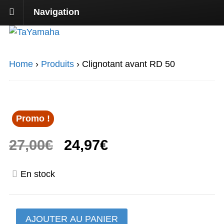
Navigation
Home
›
Produits
›
Clignotant avant RD 50
Promo !
Le
Le
27,00
€
24,97
€
prix
prix
En stock
initial
actuel
était :
est :
quantité
AJOUTER AU PANIER