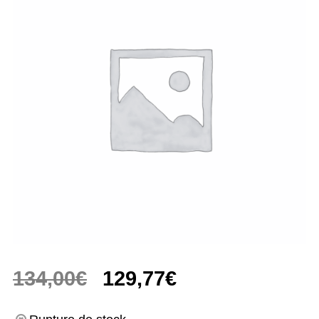
Le
Le
134,00
€
129,77
€
prix
prix