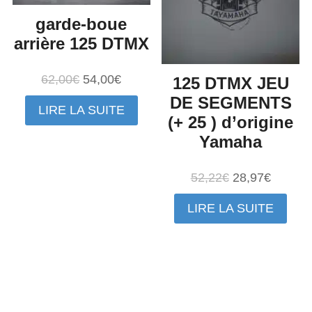
garde-boue
arrière 125 DTMX
Le
Le
62,00
€
54,00
€
125 DTMX JEU
prix
prix
DE SEGMENTS
LIRE LA SUITE
initial
actuel
(+ 25 ) d’origine
était :
est :
Yamaha
62,00€.
54,00€.
Le
Le
52,22
€
28,97
€
prix
prix
LIRE LA SUITE
initial
actuel
était :
est :
52,22€.
28,97€.