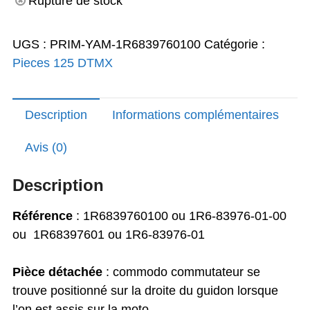
Rupture de stock
initial
actuel
UGS :
PRIM-YAM-1R6839760100
Catégorie :
était :
est :
Pieces 125 DTMX
134,00€.
129,77€.
Description
Informations complémentaires
Avis (0)
Description
Référence
: 1R6839760100 ou 1R6-83976-01-00
ou 1R68397601 ou 1R6-83976-01
Pièce détachée
: commodo commutateur se
trouve positionné sur la droite du guidon lorsque
l’on est assis sur la moto.