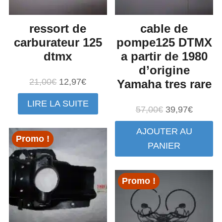
ressort de
cable de
carburateur 125
pompe125 DTMX
dtmx
a partir de 1980
d’origine
Le
Le
21,00
€
12,97
€
Yamaha tres rare
prix
prix
LIRE LA SUITE
initial
actuel
Le
Le
57,00
€
39,97
€
était :
est :
prix
prix
AJOUTER AU
21,00€.
12,97€.
initial
actuel
Promo !
PANIER
était :
est :
57,00€.
39,97€.
Promo !