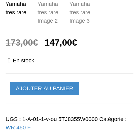
Le
Le
173,00
€
147,00
€
prix
prix
En stock
initial
actuel
était :
est :
quantité
AJOUTER AU PANIER
173,00€.
147,00€.
de
Compteur
de
UGS :
1-A-01-1-v-ou 5TJ8355W0000
Catégorie :
vitesse
WR 450 F
WR
450