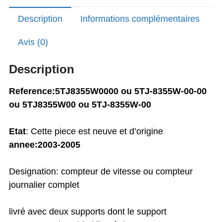
F
Description
Informations complémentaires
complet
d'origine
Avis (0)
Yamaha
tres
Description
rare
Reference:5TJ8355W0000 ou 5TJ-8355W-00-00
ou 5TJ8355W00 ou 5TJ-8355W-00
Etat
: Cette piece est neuve et d’origine
annee:2003-2005
Designation: compteur de vitesse ou compteur
journalier complet
livré avec deux supports dont le support