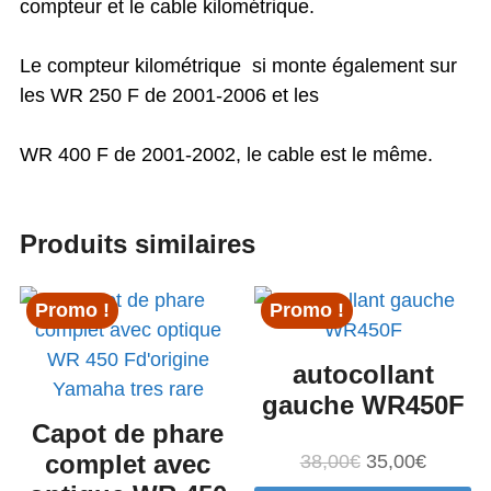
compteur et le cable kilométrique.
Le compteur kilométrique si monte également sur
les WR 250 F de 2001-2006 et les
WR 400 F de 2001-2002, le cable est le même.
Produits similaires
Promo !
Promo !
autocollant
gauche WR450F
Capot de phare
complet avec
Le
Le
38,00
€
35,00
€
prix
prix