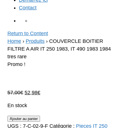
Démarrez ici
Contact
Return to Content
Home
›
Produits
›
COUVERCLE BOITIER
FILTRE A AIR IT 250 1983, IT 490 1983 1984
tres rare
Promo !
Le
Le
57,00
€
52,98
€
prix
prix
En stock
initial
actuel
était :
est :
quantité
Ajouter au panier
57,00€.
52,98€.
de
UGS :
7-C-02-9-F
Catégorie :
Pieces IT 250