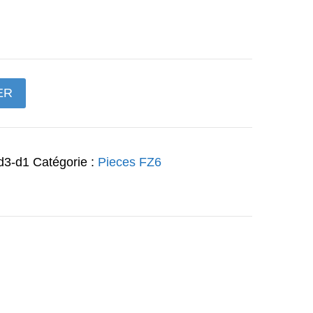
prix
actuel
est :
ER
€.
134,40€.
d3-d1
Catégorie :
Pieces FZ6