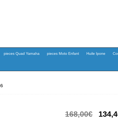
pieces Quad Yamaha
pieces Moto Enfant
Huile Ipone
Co
z6
Le
168,00
€
134,4