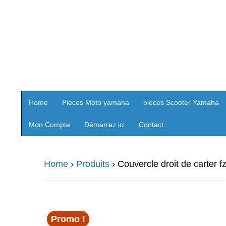
Home
Pieces Moto yamaha
pieces Scooter Yamaha
Mon Compte
Démarrez ici
Contact
Home
›
Produits
›
Couvercle droit de carter f
Promo !