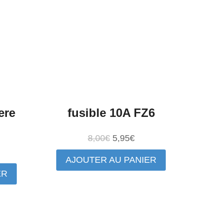
ere
fusible 10A FZ6
Le
Le
8,00
€
5,95
€
prix
prix
AJOUTER AU PANIER
initial
actuel
ix
ER
était :
est :
tuel
8,00€.
5,95€.
t :
,40€.