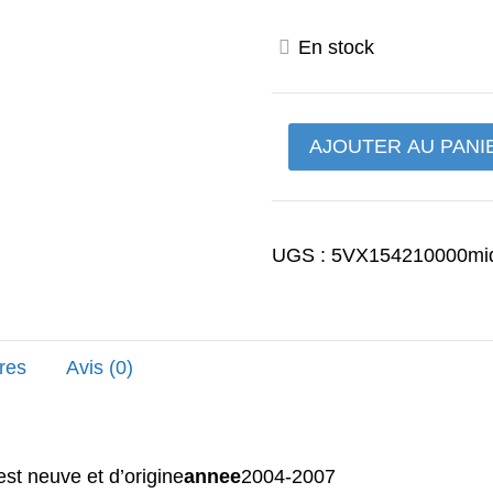
prix
En stock
initial
était :
quantité
AJOUTER AU PANI
168,00
de
Couvercle
droit
UGS :
5VX154210000mi
de
carter
fz6
res
Avis (0)
est neuve et d’origine
annee
2004-2007