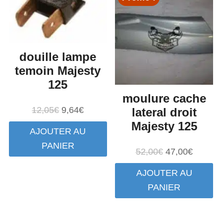
douille lampe
temoin Majesty
125
moulure cache
Le
Le
12,05
€
9,64
€
lateral droit
prix
prix
Majesty 125
AJOUTER AU
initial
actuel
PANIER
était :
est :
Le
Le
52,00
€
47,00
€
12,05€.
9,64€.
prix
prix
AJOUTER AU
initial
actuel
PANIER
était :
est :
52,00€.
47,00€.