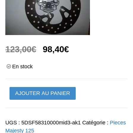
Le
Le
123,00
€
98,40
€
prix
prix
En stock
initial
actuel
était :
est :
quantité
AJOUTER AU PANIER
123,00€.
98,40€.
de
disque
de
UGS :
5DSF58310000mid3-ak1
Catégorie :
Pieces
frein
Majesty 125
droit