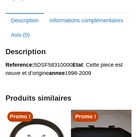
Majesty
125
Description
Informations complémentaires
Avis (0)
Description
Reference:
5DSF58310000
Etat
: Cette piece est
neuve et d’origine
annee
1998-2009
Produits similaires
Promo !
Promo !