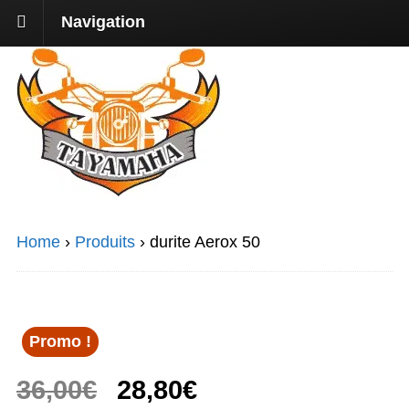
Navigation
Home
›
Produits
›
durite Aerox 50
Promo !
Le
Le
36,00
€
28,80
€