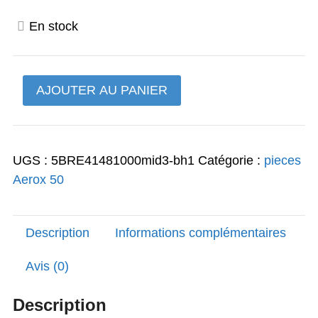
prix
prix
En stock
initial
actuel
était :
est :
quantité
AJOUTER AU PANIER
36,00€.
28,80€.
de
durite
Aerox
UGS :
5BRE41481000mid3-bh1
Catégorie :
pieces
50
Aerox 50
Description
Informations complémentaires
Avis (0)
Description