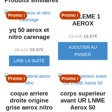
Produits similaires
Promo !
Promo !
EMBLEME 1
AEROX
yq 50 aerox et
nitro carenage
Le
Le
23,12
€
16,97
€
prix
prix
AJOUTER AU
Le
Le
initial
actuel
88,12
€
59,97
€
PANIER
prix
prix
était :
est :
LIRE LA SUITE
initial
actuel
23,12€.
16,97€.
était :
est :
88,12€.
59,97€.
Promo !
Promo !
coque arriere
corps superieur
droite origine
avant UR LNME
grise aerox nitro
Aerox 50