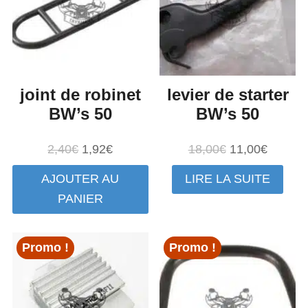
joint de robinet
levier de starter
BW’s 50
BW’s 50
Le
Le
Le
Le
2,40
€
1,92
€
18,00
€
11,00
€
prix
prix
prix
prix
AJOUTER AU
LIRE LA SUITE
initial
actuel
initial
actuel
PANIER
était :
est :
était :
est :
2,40€.
1,92€.
18,00€.
11,00€.
Promo !
Promo !