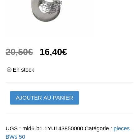
Le
Le
20,50
€
16,40
€
prix
prix
En stock
initial
actuel
était :
est :
quantité
AJOUTER AU PANIER
20,50€.
16,40€.
de
flotteur
BW's
UGS :
mid6-b1-1YU143850000
Catégorie :
pieces
50
BWs 50