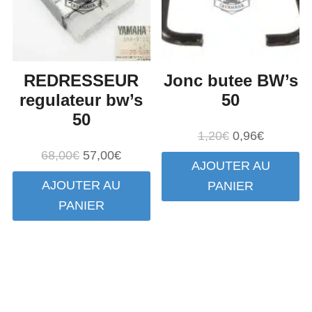
REDRESSEUR
Jonc butee BW’s
regulateur bw’s
50
50
Le
Le
1,20
€
0,96
€
prix
prix
Le
Le
68,00
€
57,00
€
AJOUTER AU
initial
actuel
prix
prix
AJOUTER AU
PANIER
était :
est :
initial
actuel
PANIER
1,20€.
0,96€.
était :
est :
68,00€.
57,00€.