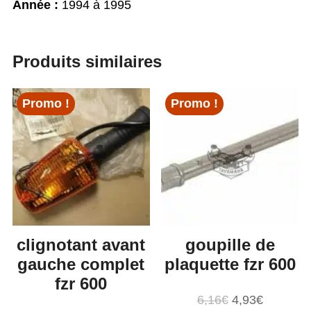
Année :
1994 à 1995
Produits similaires
Promo !
Promo !
clignotant avant
goupille de
gauche complet
plaquette fzr 600
fzr 600
Le
Le
6,16
€
4,93
€