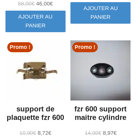
prix
prix
Le
Le
58,00
€
46,00
€
AJOUTER AU
initial
actuel
prix
prix
AJOUTER AU
PANIER
était :
est :
initial
actuel
PANIER
6,16€.
4,93€.
était :
est :
58,00€.
46,00€.
Promo !
Promo !
support de
fzr 600 support
plaquette fzr 600
maitre cylindre
Le
Le
Le
Le
10,90
€
8,72
€
14,00
€
8,97
€