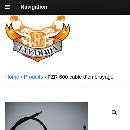
Navigation
Home
›
Produits
›
FZR 600 cable d’embrayage
Promo !