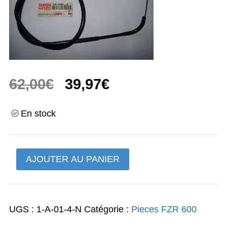
Le
Le
62,00
€
39,97
€
prix
prix
En stock
initial
actuel
était :
est :
quantité
AJOUTER AU PANIER
62,00€.
39,97€.
de
FZR
600
UGS :
1-A-01-4-N
Catégorie :
Pieces FZR 600
cable
d'embrayage