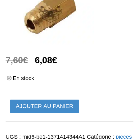
Le
Le
7,60
€
6,08
€
prix
prix
En stock
initial
actuel
était :
est :
quantité
AJOUTER AU PANIER
7,60€.
6,08€.
de
gicleur,
principal
UGS :
mid6-be1-1371414344A1
Catégorie :
pieces
(220)