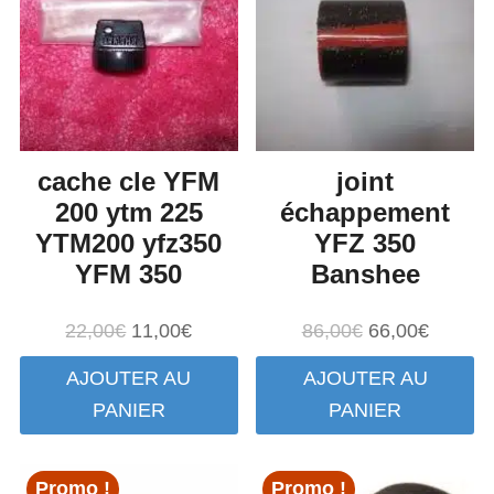
cache cle YFM
joint
200 ytm 225
échappement
YTM200 yfz350
YFZ 350
YFM 350
Banshee
Le
Le
Le
Le
22,00
€
11,00
€
86,00
€
66,00
€
prix
prix
prix
prix
AJOUTER AU
AJOUTER AU
initial
actuel
initial
actuel
PANIER
PANIER
était :
est :
était :
est :
22,00€.
11,00€.
86,00€.
66,00€.
Promo !
Promo !