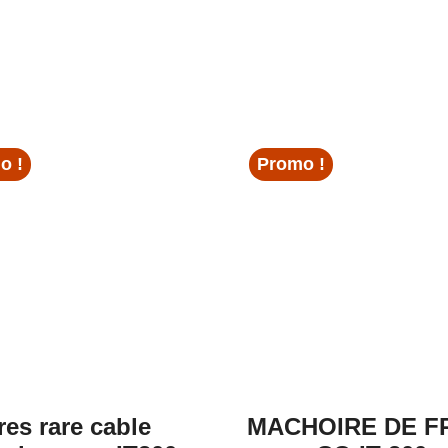
o !
Promo !
res rare cable
MACHOIRE DE F