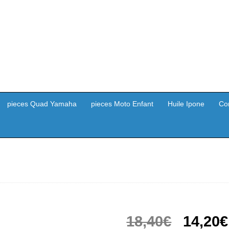
pieces Quad Yamaha
pieces Moto Enfant
Huile Ipone
Co
Le
18,40
€
14,20
€