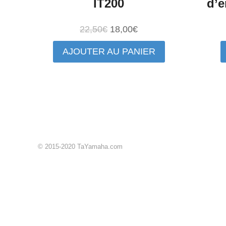
IT200
d’e
Le
Le
22,50
€
18,00
€
prix
prix
AJOUTER AU PANIER
initial
actuel
était :
est :
22,50€.
18,00€.
© 2015-2020 TaYamaha.com