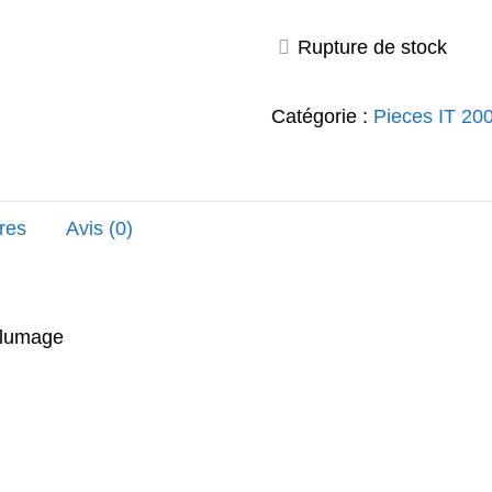
prix
Rupture de stock
initial
Catégorie :
Pieces IT 20
était :
18,40€.
res
Avis (0)
allumage