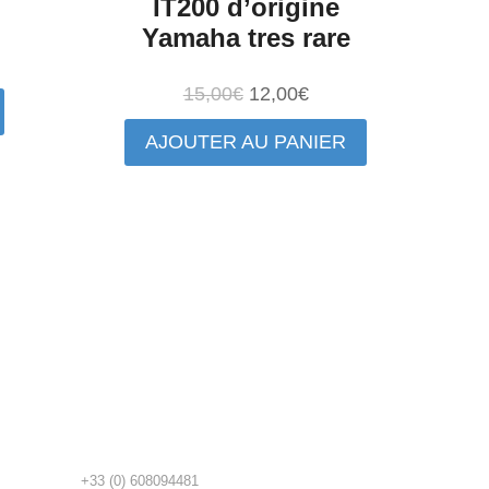
IT200 d’origine
Yamaha tres rare
ix
Le
Le
15,00
€
12,00
€
tuel
prix
prix
AJOUTER AU PANIER
t :
initial
actuel
,80€.
était :
est :
15,00€.
12,00€.
+33 (0) 608094481