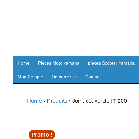
Home
Pieces Moto yamaha
pieces Scooter Yamaha
Mon Compte
Démarrez ici
Contact
Home
›
Produits
›
Joint couvercle IT 200
Promo !