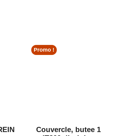
Promo !
REIN
Couvercle, butee 1