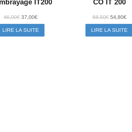
mbrayage IT200
CO IT 200
Le
Le
Le
Le
46,00
€
37,00
€
68,50
€
54,80
€
prix
prix
prix
pr
LIRE LA SUITE
LIRE LA SUITE
initial
actuel
initial
ac
était :
est :
était :
es
46,00€.
37,00€.
68,50€.
54