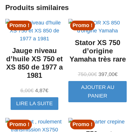
Produits similaires
Promo !
Promo !
Stator XS 750
Jauge niveau
d’origine
d’huile XS 750 et
Yamaha très rare
XS 850 de 1977 a
Le
Le
1981
750,00
€
397,00
€
prix
prix
AJOUTER AU
initial
actuel
Le
Le
6,00
€
4,87
€
PANIER
était :
est :
prix
prix
LIRE LA SUITE
750,00€.
397,0
initial
actuel
était :
est :
6,00€.
4,87€.
Promo !
Promo !