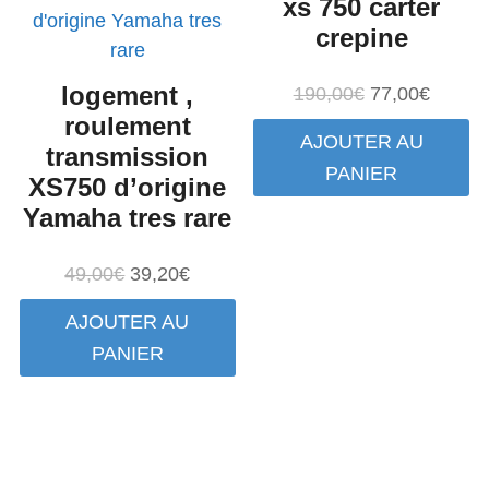
xs 750 carter
crepine
logement ,
Le
Le
190,00
€
77,00
€
roulement
prix
prix
AJOUTER AU
initial
actuel
transmission
PANIER
était :
est :
XS750 d’origine
190,00€.
77,00€
Yamaha tres rare
Le
Le
49,00
€
39,20
€
prix
prix
AJOUTER AU
initial
actuel
PANIER
était :
est :
49,00€.
39,20€.