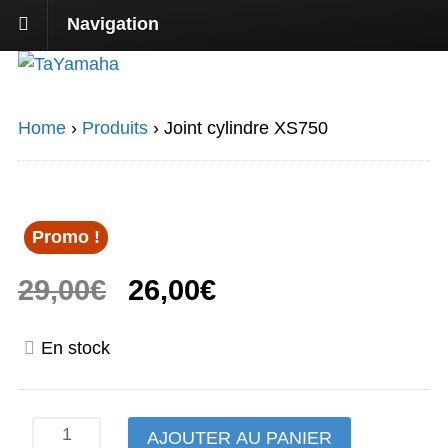
Navigation
Home
›
Produits
›
Joint cylindre XS750
Promo !
Le
Le
29,00
€
26,00
€
prix
prix
En stock
initial
actuel
était :
est :
quantité
AJOUTER AU PANIER