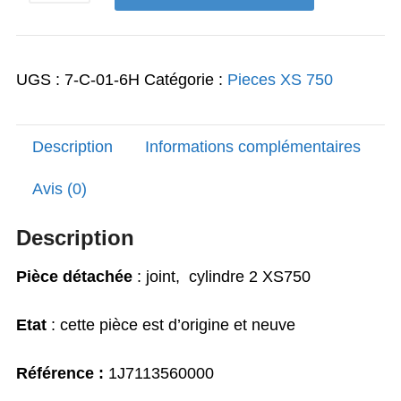
29,00€.
26,00€.
de
Joint
cylindre
UGS :
7-C-01-6H
Catégorie :
Pieces XS 750
XS750
Description
Informations complémentaires
Avis (0)
Description
Pièce détachée
: joint, cylindre 2 XS750
Etat
: cette pièce est d’origine et neuve
Référence :
1J7113560000