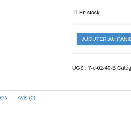
prix
En stock
initial
était :
quantité
AJOUTER AU PANI
250,00
de
moyeu
d'embraillage
UGS :
7-c-02-40-B
Catég
xv
virago
750
res
Avis (0)