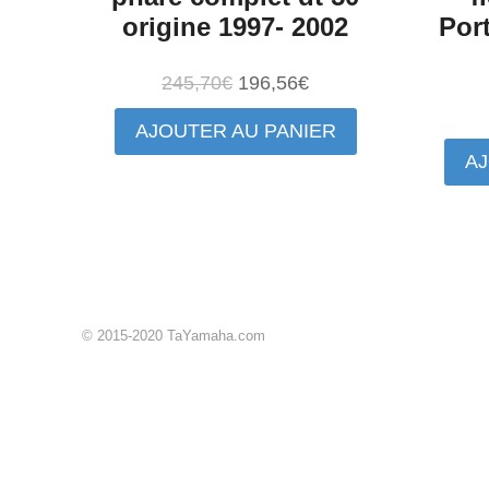
origine 1997- 2002
Por
Le
Le
245,70
€
196,56
€
prix
prix
AJOUTER AU PANIER
initial
actuel
AJ
était :
est :
245,70€.
196,56€.
© 2015-2020 TaYamaha.com