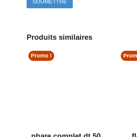
Produits similaires
Promo !
Prom
phare complet dt 50
f