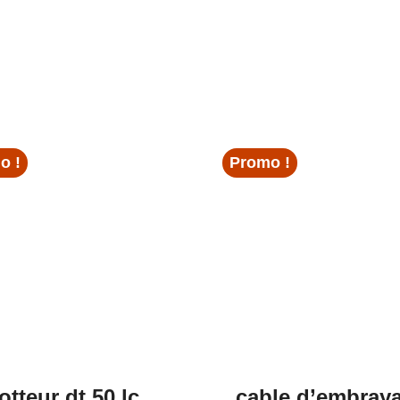
o !
Promo !
lotteur dt 50 lc
cable d’embray