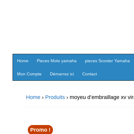
Home
Pieces Moto yamaha
pieces Scooter Yamaha
Mon Compte
Démarrez ici
Contact
Home
›
Produits
›
moyeu d’embraillage xv vi
Promo !