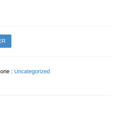
prix
actuel
est :
ER
€.
149,97€.
orie :
Uncategorized