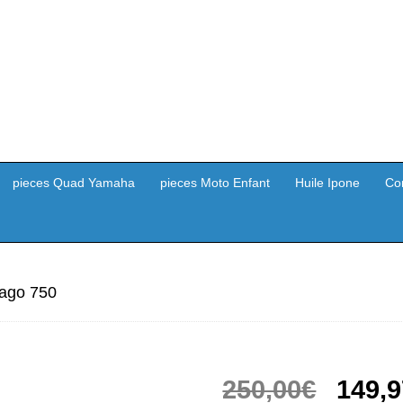
pieces Quad Yamaha
pieces Moto Enfant
Huile Ipone
Co
rago 750
Le
250,00
€
149,9