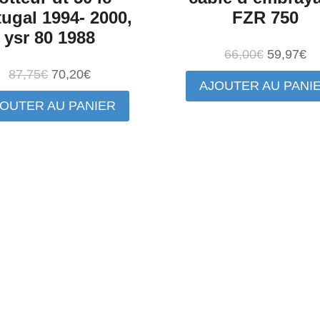
tugal 1994- 2000,
FZR 750
ysr 80 1988
Le
Le
66,00
€
59,97
€
prix
pr
Le
Le
87,75
€
70,20
€
AJOUTER AU PANI
initial
ac
prix
prix
OUTER AU PANIER
était :
es
initial
actuel
66,00€.
59
était :
est :
87,75€.
70,20€.