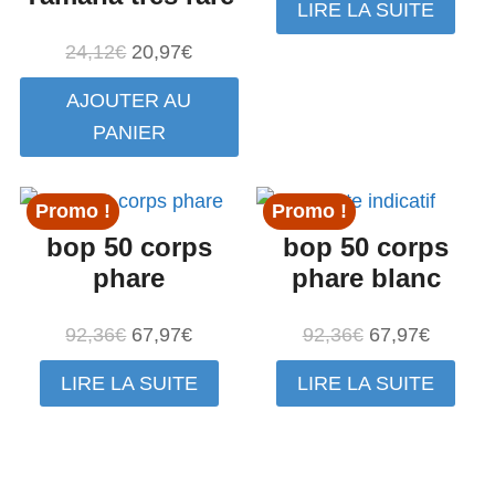
LIRE LA SUITE
initial
actuel
était :
est :
Le
Le
24,12
€
20,97
€
60,00€.
27,00€.
prix
prix
AJOUTER AU
initial
actuel
PANIER
était :
est :
24,12€.
20,97€.
Promo !
Promo !
bop 50 corps
bop 50 corps
phare
phare blanc
Le
Le
Le
Le
92,36
€
67,97
€
92,36
€
67,97
€
prix
prix
prix
prix
LIRE LA SUITE
LIRE LA SUITE
initial
actuel
initial
actuel
était :
est :
était :
est :
92,36€.
67,97€.
92,36€.
67,97€.