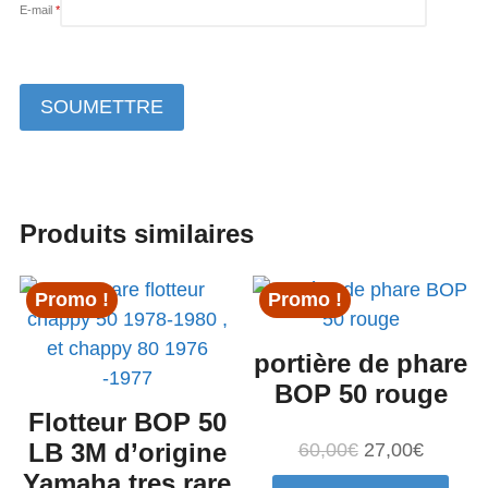
E-mail
*
Produits similaires
Promo !
Promo !
portière de phare
BOP 50 rouge
Flotteur BOP 50
LB 3M d’origine
Le
Le
60,00
€
27,00
€
prix
prix
Yamaha tres rare