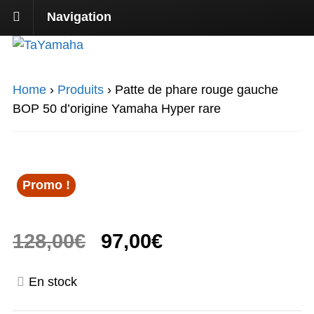
Navigation
Home
›
Produits
›
Patte de phare rouge gauche
BOP 50 d’origine Yamaha Hyper rare
Promo !
Le
Le
128,00
€
97,00
€
prix
prix
En stock
initial
actuel