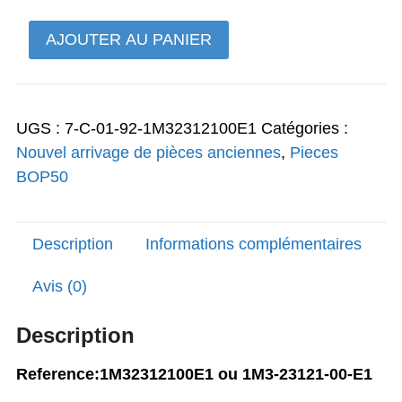
était :
est :
quantité
AJOUTER AU PANIER
128,00€.
97,00€.
de
Patte
de
UGS :
7-C-01-92-1M32312100E1
Catégories :
phare
Nouvel arrivage de pièces anciennes
,
Pieces
rouge
BOP50
gauche
BOP
50
Description
Informations complémentaires
d'origine
Yamaha
Avis (0)
Hyper
rare
Description
Reference:1M32312100E1 ou 1M3-23121-00-E1