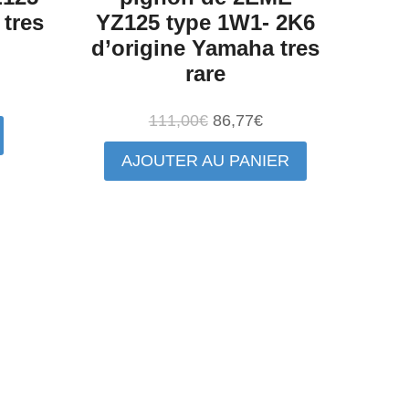
 tres
YZ125 type 1W1- 2K6
d’origine Yamaha tres
rare
e
rix
Le
Le
111,00
€
86,77
€
ctuel
prix
prix
AJOUTER AU PANIER
st :
initial
actuel
32,80€.
était :
est :
111,00€.
86,77€.