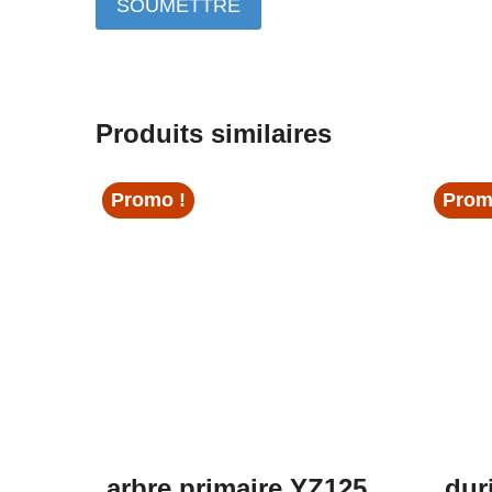
Produits similaires
Promo !
Prom
arbre primaire YZ125
dur