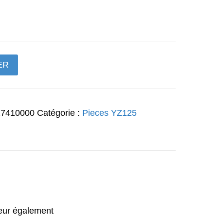
prix
actuel
est :
ER
€.
137,97€.
17410000
Catégorie :
Pieces YZ125
teur également