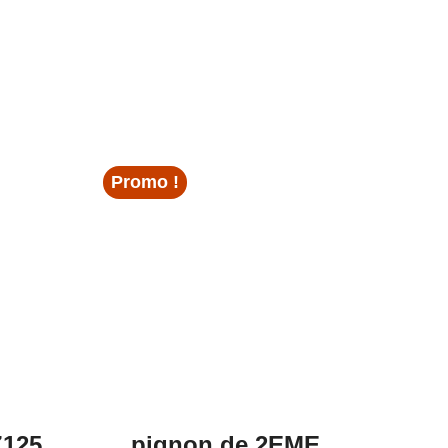
Promo !
Z125
pignon de 2EME