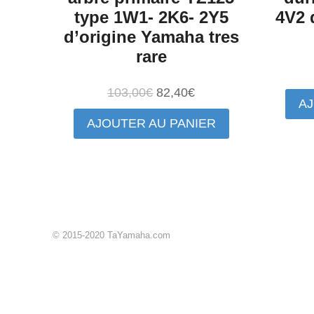
type 1W1- 2K6- 2Y5
4V2 
d’origine Yamaha tres
rare
Le
Le
103,00
€
82,40
€
AJ
prix
prix
AJOUTER AU PANIER
initial
actuel
était :
est :
103,00€.
82,40€.
© 2015-2020 TaYamaha.com