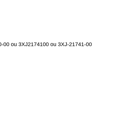
tres
rare
0-00 ou 3XJ2174100 ou 3XJ-21741-00