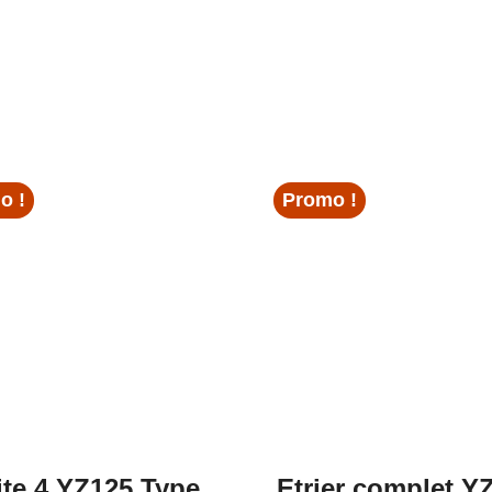
o !
Promo !
ite 4 YZ125 Type
Etrier complet Y