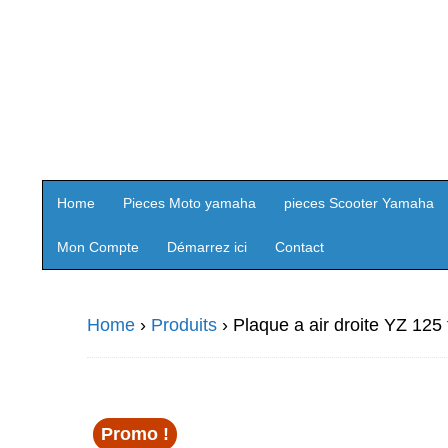
Home
Pieces Moto yamaha
pieces Scooter Yamaha
Mon Compte
Démarrez ici
Contact
Home
›
Produits
›
Plaque a air droite YZ 125
Promo !