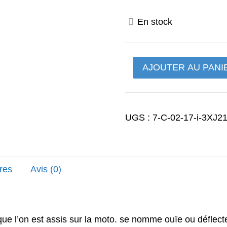
prix
En stock
initial
était :
quantité
AJOUTER AU PANI
221,00
de
Plaque
a
UGS :
7-C-02-17-i-3XJ2
air
droite
YZ
125
res
Avis (0)
type
3XJ
d'origine
Yamaha
sque l’on est assis sur la moto. se nomme ouïe ou déflec