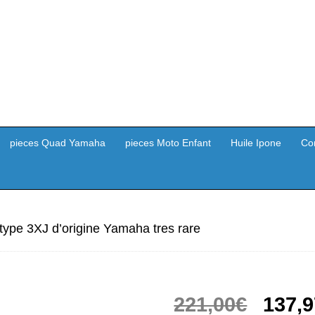
pieces Quad Yamaha
pieces Moto Enfant
Huile Ipone
Co
 type 3XJ d’origine Yamaha tres rare
Le
221,00
€
137,9