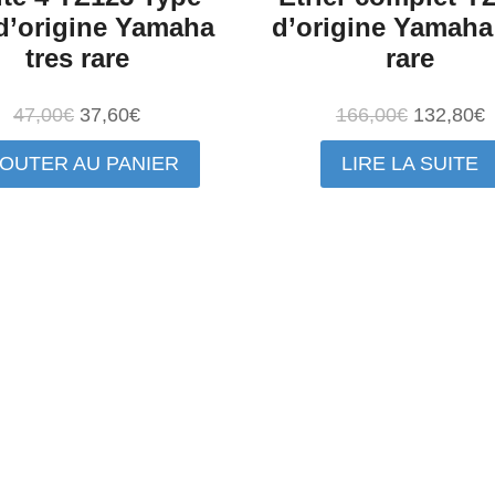
d’origine Yamaha
d’origine Yamaha
tres rare
rare
Le
Le
Le
L
47,00
€
37,60
€
166,00
€
132,80
€
prix
prix
prix
p
OUTER AU PANIER
LIRE LA SUITE
initial
actuel
initial
a
était :
est :
était :
e
47,00€.
37,60€.
166,00€.
1