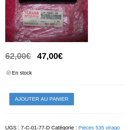
Le
Le
62,00
€
47,00
€
prix
prix
En stock
initial
actuel
était :
est :
quantité
AJOUTER AU PANIER
62,00€.
47,00€.
de
poignée
en
UGS :
7-C-01-77-D
Catégorie :
Pieces 535 virago
caoutchouc