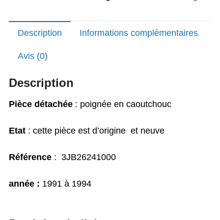
XV535
virago
Description
Informations complémentaires
Avis (0)
Description
Pièce détachée
: poignée en caoutchouc
Etat
: cette pièce est d’origine et neuve
Référence
: 3JB26241000
année :
1991 à 1994