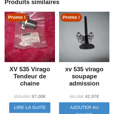
Produits similaires
Promo !
Promo !
XV 535 Virago
xv 535 virago
Tendeur de
soupape
chaine
admission
Le
Le
Le
Le
159,00
€
97,00
€
63,26
€
42,97
€
prix
prix
prix
prix
LIRE LA SUITE
AJOUTER AU
initial
actuel
initial
actuel