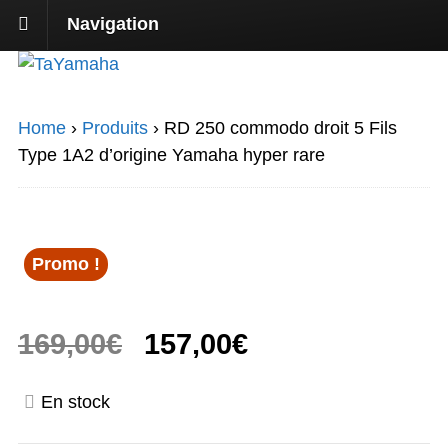
Navigation
Home
›
Produits
›
RD 250 commodo droit 5 Fils
Type 1A2 d’origine Yamaha hyper rare
Promo !
Le
Le
169,00
€
157,00
€
prix
prix
En stock
initial
actuel