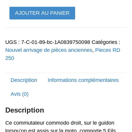
était :
est :
quantité
AJOUTER AU PANIER
169,00€.
157,00€.
de
RD
250
UGS :
7-C-01-89-bc-1A0839750098
Catégories :
commodo
Nouvel arrivage de pièces anciennes
,
Pieces RD
droit
250
5
Fils
Type
Description
Informations complémentaires
1A2
d'origine
Avis (0)
Yamaha
hyper
Description
rare
Ce commutateur commodo droit, sur le guidon
lorsqu’on est assis sur la moto, comporte 5 Fils