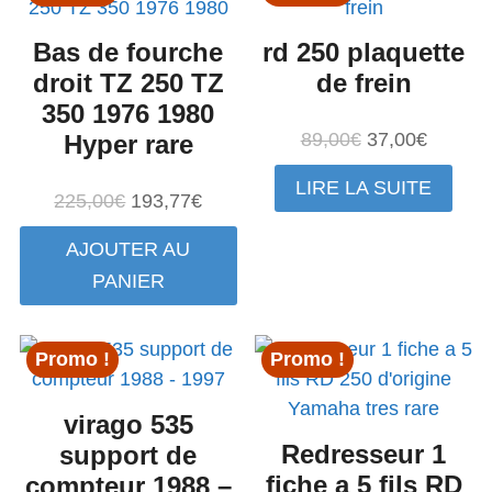
Bas de fourche
rd 250 plaquette
droit TZ 250 TZ
de frein
350 1976 1980
Le
Le
89,00
€
37,00
€
Hyper rare
prix
prix
LIRE LA SUITE
initial
actuel
Le
Le
225,00
€
193,77
€
était :
est :
prix
prix
AJOUTER AU
89,00€.
37,00€.
initial
actuel
PANIER
était :
est :
225,00€.
193,77€.
Promo !
Promo !
virago 535
Redresseur 1
support de
fiche a 5 fils RD
compteur 1988 –