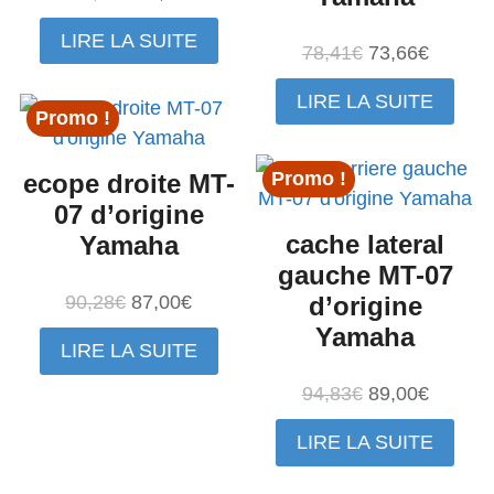
prix
prix
LIRE LA SUITE
initial
actuel
Le
Le
78,41
€
73,66
€
était :
est :
prix
prix
LIRE LA SUITE
103,36€.
98,81€.
initial
actuel
Promo !
était :
est :
78,41€.
73,66€.
Promo !
ecope droite MT-
07 d’origine
cache lateral
Yamaha
gauche MT-07
Le
Le
90,28
€
87,00
€
d’origine
prix
prix
Yamaha
LIRE LA SUITE
initial
actuel
était :
est :
Le
Le
94,83
€
89,00
€
90,28€.
87,00€.
prix
prix
LIRE LA SUITE
initial
actuel
était :
est :