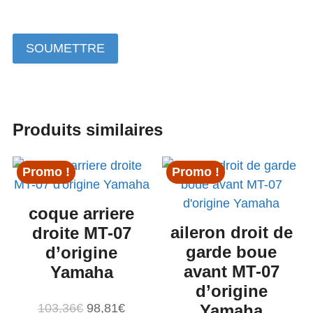
Produits similaires
Promo !
Promo !
coque arriere
aileron droit de
droite MT-07
garde boue
d’origine
avant MT-07
Yamaha
d’origine
Le
Le
103,36
€
98,81
€
Yamaha