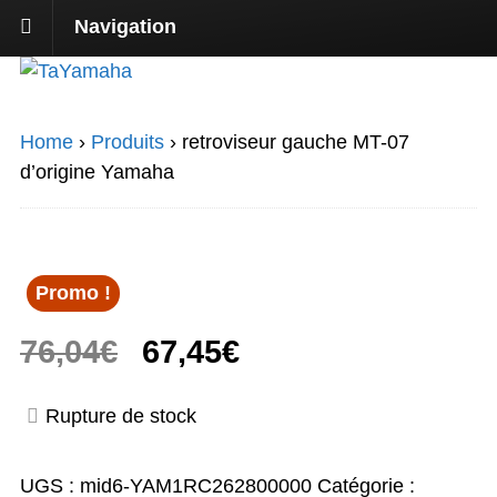
Navigation
Home
›
Produits
›
retroviseur gauche MT-07
d’origine Yamaha
Promo !
Le
Le
76,04
€
67,45
€
prix
prix
Rupture de stock
initial
actuel
UGS :
mid6-YAM1RC262800000
Catégorie :
était :
est :