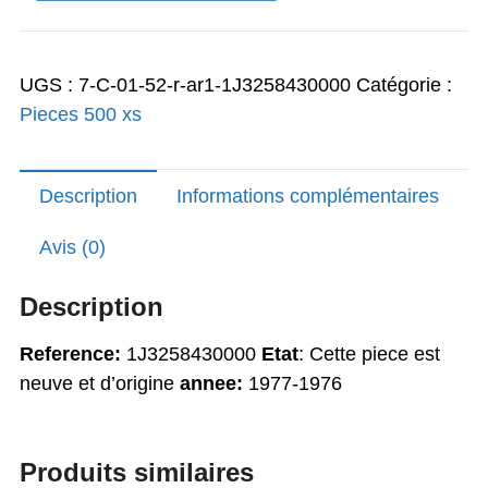
17,00€.
13,60€.
sleeve
caliper
UGS :
7-C-01-52-r-ar1-1J3258430000
Catégorie :
support
Pieces 500 xs
XS500
d'origine
Yamaha
Description
Informations complémentaires
tres
rare
Avis (0)
Description
Reference:
1J3258430000
Etat
: Cette piece est
neuve et d’origine
annee:
1977-1976
Produits similaires