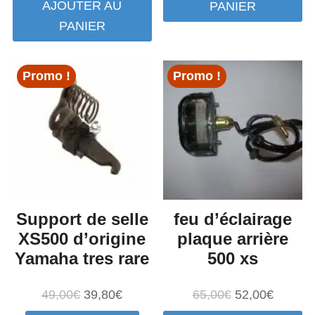
AJOUTER AU
PANIER
était :
est :
initial
actuel
PANIER
68,00€.
57,77€.
était :
est :
55,00€.
44,00€.
Promo !
Promo !
Support de selle
feu d’éclairage
XS500 d’origine
plaque arrière
Yamaha tres rare
500 xs
Le
Le
Le
Le
49,00
€
39,80
€
65,00
€
52,00
€
prix
prix
prix
prix