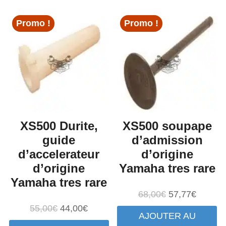
Promo !
Promo !
XS500 Durite,
XS500 soupape
guide
d’admission
d’accelerateur
d’origine
d’origine
Yamaha tres rare
Yamaha tres rare
Le
Le
68,00
€
57,77
€
prix
prix
Le
Le
55,00
€
44,00
€
AJOUTER AU
initial
actuel
prix
prix