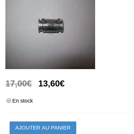
Le
Le
17,00
€
13,60
€
prix
prix
En stock
initial
actuel
était :
est :
quantité
AJOUTER AU PANIER
de