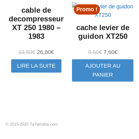
cable de
Promo !
decompresseur
XT 250 1980 –
cache levier de
1983
guidon XT250
Le
Le
Le
Le
33,50
€
26,80
€
9,50
€
7,60
€
prix
prix
prix
prix
LIRE LA SUITE
AJOUTER AU
initial
actuel
initial
actuel
PANIER
était :
est :
était :
est :
33,50€.
26,80€.
9,50€.
7,60€.
© 2015-2020 TaYamaha.com