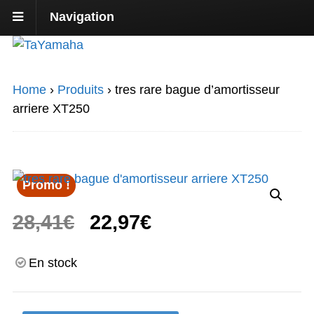
Navigation
Home
›
Produits
›
tres rare bague d’amortisseur
arriere XT250
Promo !
Le
Le
28,41
€
22,97
€
prix
prix
En stock
initial
actuel
était :
est :