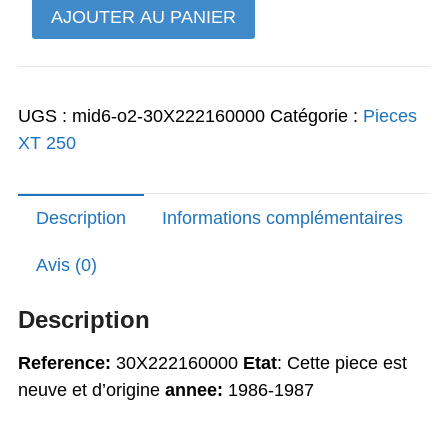
quantité
AJOUTER AU PANIER
28,41€.
22,97€.
de
tres
rare
UGS :
mid6-o2-30X222160000
Catégorie :
Pieces
bague
XT 250
d'amortisseur
arriere
XT250
Description
Informations complémentaires
Avis (0)
Description
Reference:
30X222160000
Etat
: Cette piece est
neuve et d’origine
annee:
1986-1987