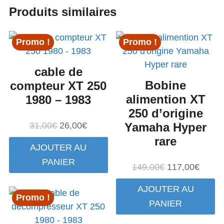
Produits similaires
Promo !
Promo !
cable de
Bobine
compteur XT 250
alimention XT
1980 – 1983
250 d’origine
Le
Le
31,00
€
26,00
€
Yamaha Hyper
prix
prix
rare
AJOUTER AU
initial
actuel
PANIER
était :
est :
Le
Le
149,00
€
117,00
€
31,00€.
26,00€.
prix
prix
AJOUTER AU
initial
actuel
Promo !
PANIER
était :
est :
149,00€.
117,0