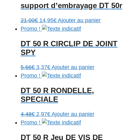
support d’embrayage DT 50r
Le
Le
21,00
€
14,95
€
Ajouter au panier
prix
prix
Promo !
initial
actuel
DT 50 R CIRCLIP DE JOINT
était :
est :
SPY
21,00€.
14,95€.
Le
Le
5,66
€
3,37
€
Ajouter au panier
prix
prix
Promo !
initial
actuel
DT 50 R RONDELLE,
était :
est :
SPECIALE
5,66€.
3,37€.
Le
Le
4,48
€
2,97
€
Ajouter au panier
prix
prix
Promo !
initial
actuel
DT 50 R Jeu DE VIS DE
était :
est :