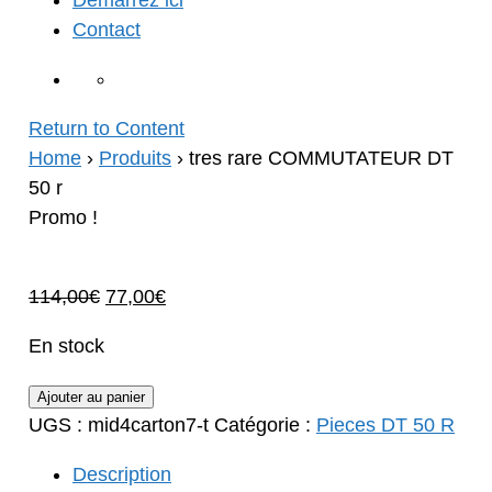
Démarrez ici
Contact
Return to Content
Home
›
Produits
›
tres rare COMMUTATEUR DT
50 r
Promo !
Le
Le
114,00
€
77,00
€
prix
prix
En stock
initial
actuel
était :
est :
quantité
Ajouter au panier
114,00€.
77,00€.
de
UGS :
mid4carton7-t
Catégorie :
Pieces DT 50 R
tres
Description
rare