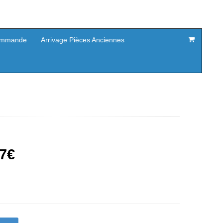
mmande
Arrivage Pièces Anciennes
Le
7
€
prix
actuel
est :