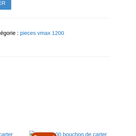
ER
€.
147,97€.
égorie :
pieces vmax 1200