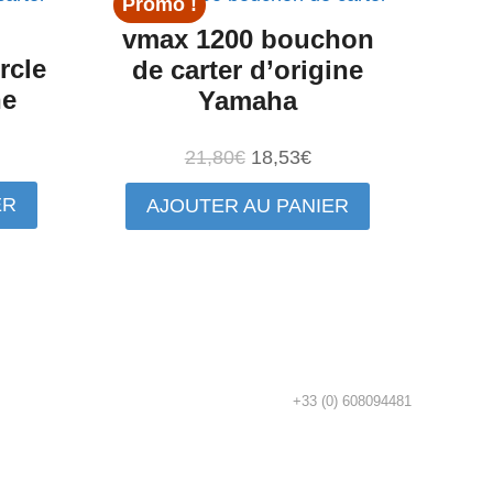
Promo !
vmax 1200 bouchon
rcle
de carter d’origine
ne
Yamaha
Le
Le
21,80
€
18,53
€
ix
prix
prix
ER
AJOUTER AU PANIER
tuel
initial
actuel
t :
était :
est :
,97€.
21,80€.
18,53€.
+33 (0) 608094481