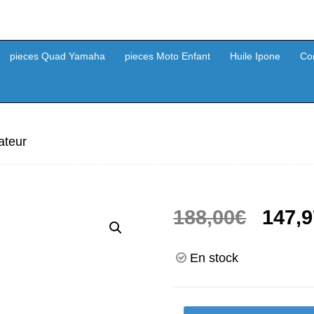
pieces Quad Yamaha
pieces Moto Enfant
Huile Ipone
Co
ateur
Le
188,00
€
147,9
prix
En stock
initial
était :