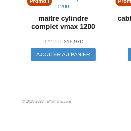
Promo !
Prom
maitre cylindre
cab
complet vmax 1200
Le
Le
322,00
€
316,97
€
prix
prix
AJOUTER AU PANIER
initial
actuel
était :
est :
322,00€.
316,97€.
© 2015-2020 TaYamaha.com