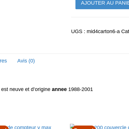
quantité
AJOUTER AU PANI
188,00
de
vmax
1200
UGS :
mid4carton6-a
Cat
helice
de
ventilateur
res
Avis (0)
 est neuve et d’origine
annee
1988-2001