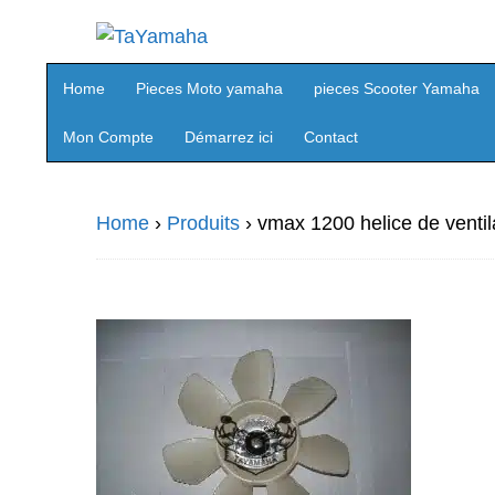
Home
Pieces Moto yamaha
pieces Scooter Yamaha
Mon Compte
Démarrez ici
Contact
Home
›
Produits
›
vmax 1200 helice de ventil
Promo !