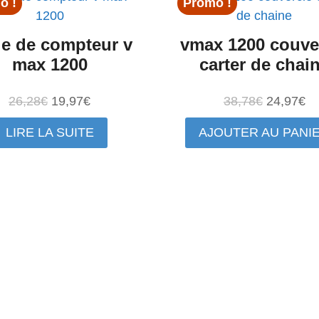
o !
Promo !
le de compteur v
vmax 1200 couve
max 1200
carter de chai
Le
Le
Le
Le
26,28
€
19,97
€
38,78
€
24,97
€
prix
prix
prix
pr
LIRE LA SUITE
AJOUTER AU PANI
initial
actuel
initial
ac
était :
est :
était :
es
26,28€.
19,97€.
38,78€.
24