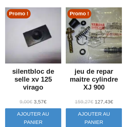
Promo !
Promo !
silentbloc de
jeu de repar
selle xv 125
maitre cylindre
virago
XJ 900
Le
Le
Le
Le
9,00
€
3,57
€
159,27
€
127,43
€
prix
prix
prix
prix
AJOUTER AU
AJOUTER AU
initial
actuel
initial
actuel
PANIER
PANIER
était :
est :
était :
est :