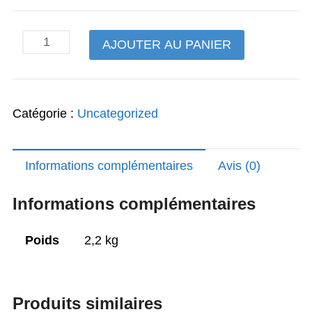
initial
actuel
était :
est :
quantité
AJOUTER AU PANIER
254,00€.
97,00€.
de
s
Catégorie :
Uncategorized
Informations complémentaires
Avis (0)
Informations complémentaires
Poids
2,2 kg
Produits similaires