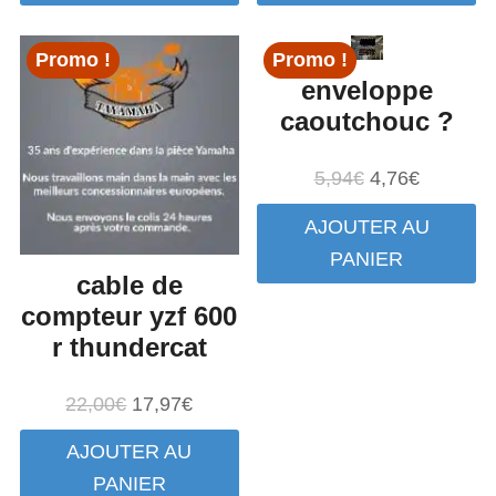
9,00€.
3,57€.
159,27€.
127,4
Promo !
Promo !
enveloppe
caoutchouc ?
Le
Le
5,94
€
4,76
€
prix
prix
AJOUTER AU
initial
actuel
PANIER
était :
est :
cable de
5,94€.
4,76€.
compteur yzf 600
r thundercat
Le
Le
22,00
€
17,97
€
prix
prix
AJOUTER AU
initial
actuel
PANIER
était :
est :