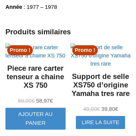
Année
: 1977 – 1978
Produits similaires
Promo !
Promo !
Piece rare carter
Support de selle
tenseur a chaine
XS750 d’origine
XS 750
Yamaha tres rare
Le
Le
69,00
€
58,97
€
prix
prix
Le
Le
49,00
€
39,80
€
AJOUTER AU
initial
actuel
prix
prix
LIRE LA SUITE
PANIER
était :
est :
initial
actuel
69,00€.
58,97€.
était :
est :