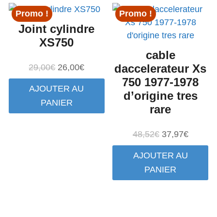
49,00€.
39,80€.
Promo !
Promo !
Joint cylindre
XS750
cable
Le
Le
daccelerateur Xs
29,00
€
26,00
€
prix
prix
750 1977-1978
AJOUTER AU
initial
actuel
d’origine tres
PANIER
était :
est :
rare
29,00€.
26,00€.
Le
Le
48,52
€
37,97
€
prix
prix
AJOUTER AU
initial
actuel
PANIER
était :
est :
48,52€.
37,97€.