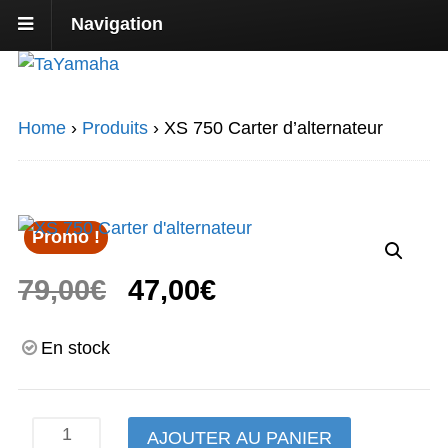
Navigation
Home
›
Produits
›
XS 750 Carter d’alternateur
Promo !
Le
Le
79,00
€
47,00
€
prix
prix
En stock
initial
actuel
était :
est :
quantité
AJOUTER AU PANIER