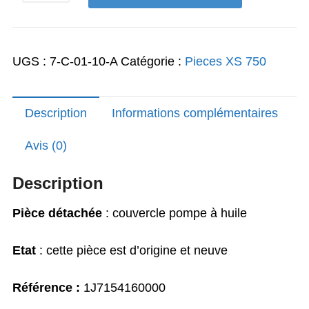
79,00€.
47,00€.
de
XS
750
UGS :
7-C-01-10-A
Catégorie :
Pieces XS 750
Carter
d'alternateur
Description
Informations complémentaires
Avis (0)
Description
Pièce détachée
: couvercle pompe à huile
Etat
: cette pièce est d’origine et neuve
Référence :
1J7154160000