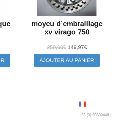
ique
moyeu d’embraillage
xv virago 750
e
Le
Le
250,00
€
149,97
€
rix
prix
prix
ER
AJOUTER AU PANIER
ctuel
initial
actuel
st :
était :
est :
97,00€.
250,00€.
149,97€.
+33 (0) 608094481