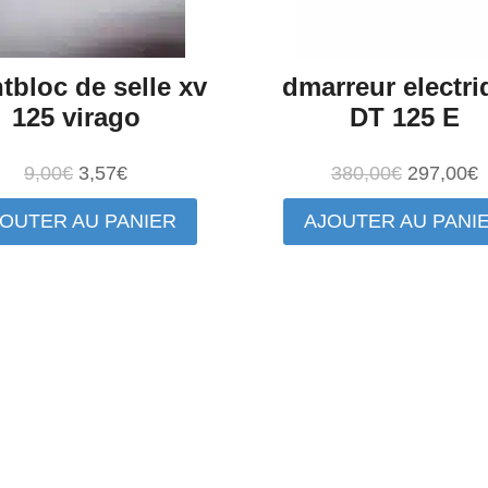
ntbloc de selle xv
dmarreur electr
125 virago
DT 125 E
Le
Le
Le
L
9,00
€
3,57
€
380,00
€
297,00
€
prix
prix
prix
p
OUTER AU PANIER
AJOUTER AU PANI
initial
actuel
initial
a
était :
est :
était :
e
9,00€.
3,57€.
380,00€.
2