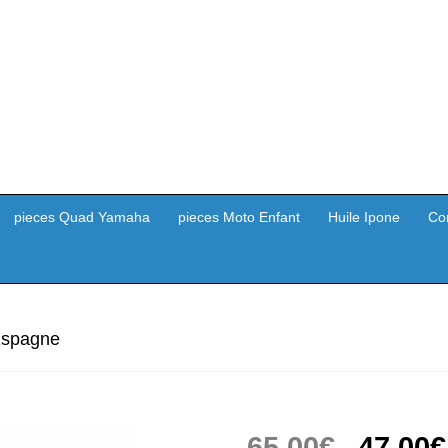
pieces Quad Yamaha
pieces Moto Enfant
Huile Ipone
Co
 Espagne
Le
65,00
€
47,00
€