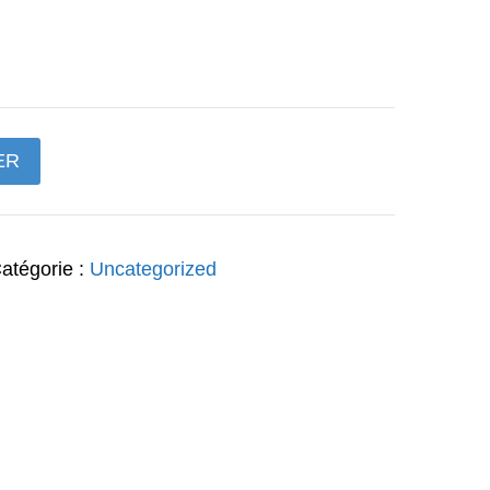
prix
actuel
est :
ER
47,00€.
atégorie :
Uncategorized