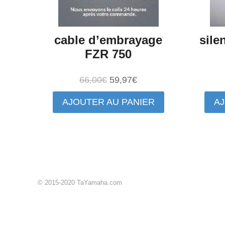
cable d’embrayage
sile
FZR 750
Le
Le
66,00
€
59,97
€
prix
prix
AJOUTER AU PANIER
AJ
initial
actuel
était :
est :
66,00€.
59,97€.
© 2015-2020 TaYamaha.com