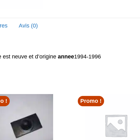
res
Avis (0)
e est neuve et d’origine
annee
1994-1996
o !
Promo !