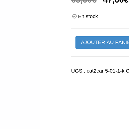
prix
En stock
initial
était :
quantité
AJOUTER AU PANI
65,00€.
de
ya
50
UGS :
cat2car 5-01-1-k
C
feu
arriere
complet
Espagne