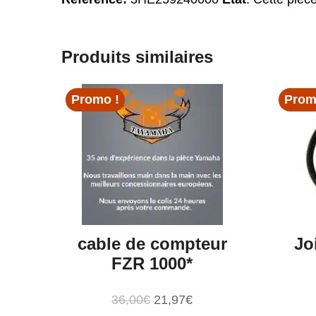
Produits similaires
Promo !
Prom
cable de compteur
Jo
FZR 1000*
Le
Le
36,00
€
21,97
€