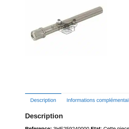
Promo !
Description
Informations complémentai
Description
Reference:
3HE259240000
Etat
: Cette piec