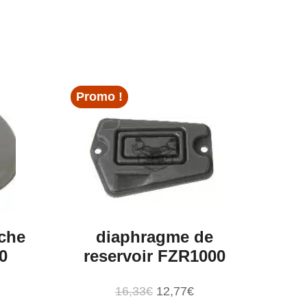
Promo !
che
diaphragme de
0
reservoir FZR1000
Le
Le
16,33
€
12,77
€