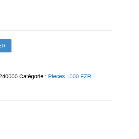
ix
tuel
t :
ER
93€.
240000
Catégorie :
Pieces 1000 FZR