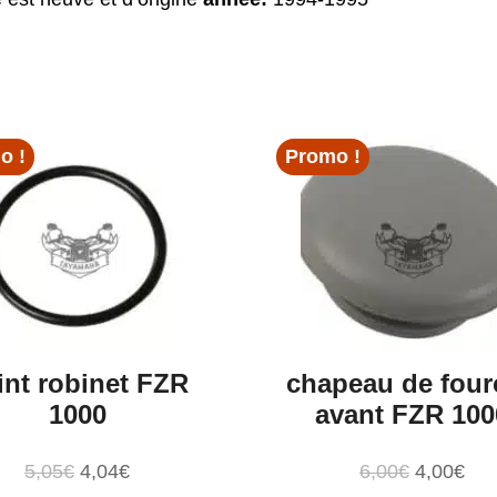
o !
Promo !
int robinet FZR
chapeau de four
1000
avant FZR 100
Le
Le
Le
Le
5,05
€
4,04
€
6,00
€
4,00
€