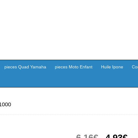
pieces Quad Yamaha
pieces Moto Enfant
Huile Ipone
Co
 1000
Le
Le
6,16
€
4,93
€