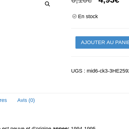
prix
pr
En stock
initial
ac
était :
es
quantité
AJOUTER AU PANI
6,16€.
4,
de
goupille
de
UGS :
mid6-ck3-3HE259
plaquette
FZR
1000
res
Avis (0)
e est neuve et d’origine
annee:
1994-1995