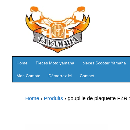
Home
Pieces Moto yamaha
pieces Scooter Yamaha
Mon Compte
Démarrez ici
Contact
Home
›
Produits
›
goupille de plaquette FZR