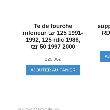
Te de fourche
supp
inferieur tzr 125 1991-
RD
1992, 125 rdlc 1986,
tzr 50 1997 2000
AJ
120,00
€
AJOUTER AU PANIER
© 2015-2020 TaYamaha.com