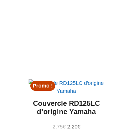
Promo !
Couvercle RD125LC
d’origine Yamaha
Le
Le
2,75
€
2,20
€