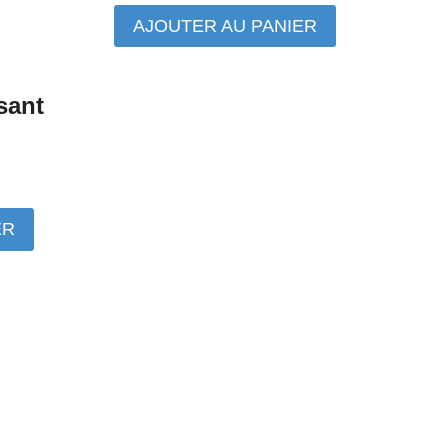
prix
prix
AJOUTER AU PANIER
initial
actuel
était :
est :
2,75€.
2,20€.
sant
ER
uel
:
9€.