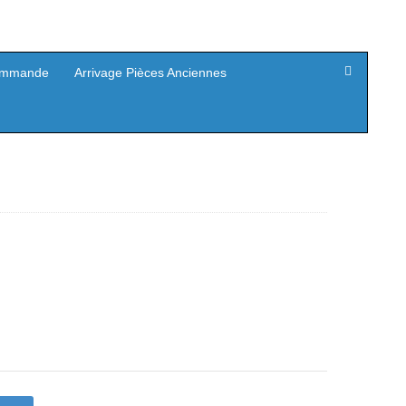
mmande
Arrivage Pièces Anciennes
Le
prix
actuel
est :