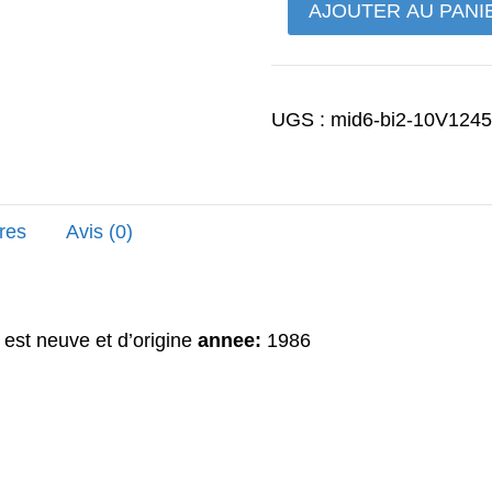
quantité
AJOUTER AU PANI
18,00€.
de
pignon
d'axe
UGS :
mid6-bi2-10V124
de
rotor
RD125LC
res
Avis (0)
 est neuve et d’origine
annee:
1986