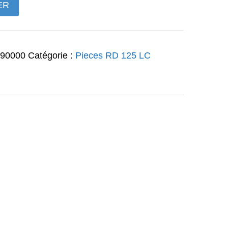
ER
12,00€.
590000
Catégorie :
Pieces RD 125 LC