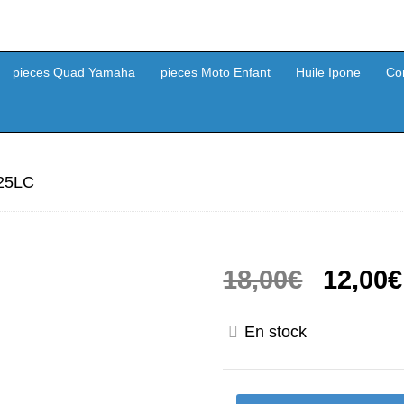
pieces Quad Yamaha
pieces Moto Enfant
Huile Ipone
Co
125LC
Le
18,00
€
12,00
€
prix
En stock
initial
était :