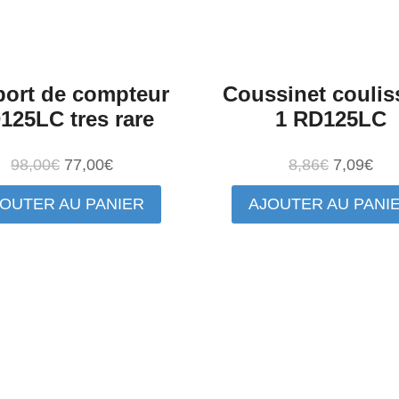
ort de compteur
Coussinet coulis
125LC tres rare
1 RD125LC
Le
Le
Le
Le
98,00
€
77,00
€
8,86
€
7,09
€
prix
prix
prix
prix
OUTER AU PANIER
AJOUTER AU PANI
initial
actuel
initial
act
était :
est :
était :
est 
98,00€.
77,00€.
8,86€.
7,0