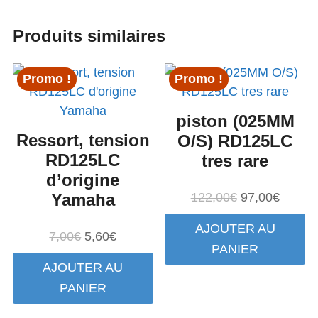
2000
Produits similaires
Promo !
Promo !
piston (025MM
Ressort, tension
O/S) RD125LC
RD125LC
tres rare
d’origine
Le
Le
Yamaha
122,00
€
97,00
€
prix
prix
AJOUTER AU
initial
actuel
Le
Le
7,00
€
5,60
€
PANIER
était :
est :
prix
prix
AJOUTER AU
122,00€.
97,00€
initial
actuel
PANIER
était :
est :
7,00€.
5,60€.