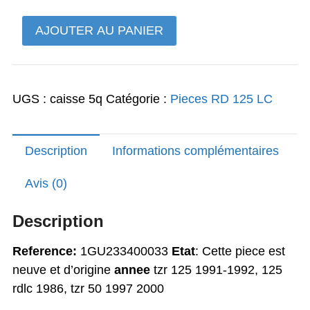
quantité
AJOUTER AU PANIER
de
Te
de
UGS :
caisse 5q
Catégorie :
Pieces RD 125 LC
fourche
inferieur
tzr
Description
Informations complémentaires
125
1991-
Avis (0)
1992,
125
Description
rdlc
1986,
Reference:
1GU233400033
Etat
: Cette piece est
tzr
neuve et d’origine
annee
tzr 125 1991-1992, 125
50
rdlc 1986, tzr 50 1997 2000
1997