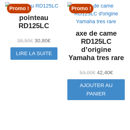
Promo !
Promo !
pointeau
RD125LC
axe de came
Le
Le
RD125LC
38,50
€
30,80
€
prix
prix
d’origine
LIRE LA SUITE
initial
actuel
Yamaha tres rare
était :
est :
38,50€.
30,80€.
Le
Le
53,00
€
42,40
€
prix
prix
AJOUTER AU
initial
actuel
PANIER
était :
est :
53,00€.
42,40€.